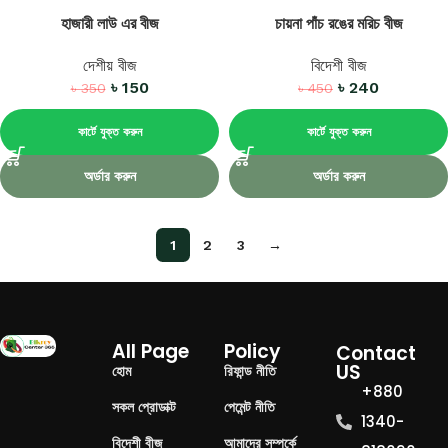
হাজারী লাউ এর বীজ
চায়না পাঁচ রঙের মরিচ বীজ
দেশীয় বীজ
বিদেশী বীজ
৳
150
৳
240
৳
350
৳
450
কার্টে যুক্ত করুন
কার্টে যুক্ত করুন
অর্ডার করুন
অর্ডার করুন
1
2
3
→
All Page
Policy
Contact
US
হোম
রিফান্ড নীতি
+880
সকল প্রোডাক্ট
পেমেন্ট নীতি
1340-
বিদেশী বীজ
আমাদের সম্পর্কে