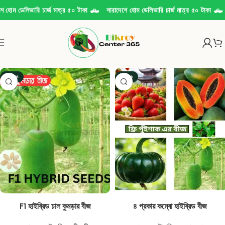
ম ডেলিভারি চার্জ মাত্র ৫০ টাকা 🛻
সারাদেশে হোম ডেলিভারি চার্জ মাত্র ৫০ টাকা 🛻
সার
-61%
-51%
F1 হাইব্রিড চাল কুমড়ার বীজ
৪ প্রকার কম্বো হাইব্রিড বীজ