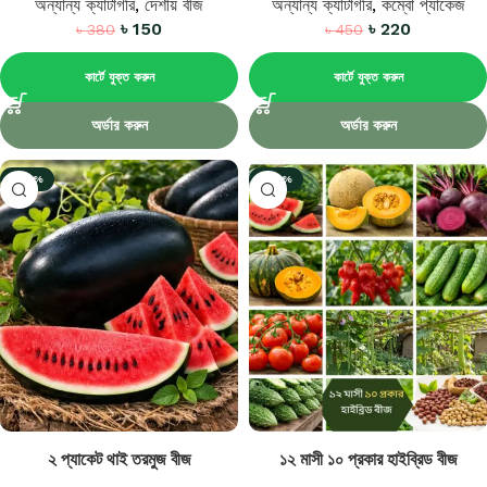
অন্যান্য ক্যাটাগরি
,
দেশীয় বীজ
অন্যান্য ক্যাটাগরি
,
কম্বো প্যাকেজ
৳
150
৳
220
৳
380
৳
450
কার্টে যুক্ত করুন
কার্টে যুক্ত করুন
অর্ডার করুন
অর্ডার করুন
-44%
-42%
২ প্যাকেট থাই তরমুজ বীজ
১২ মাসী ১০ প্রকার হাইব্রিড বীজ