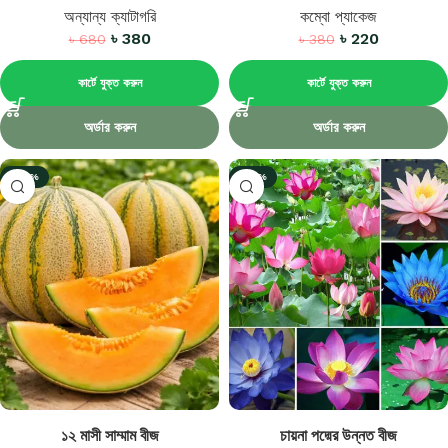
অন্যান্য ক্যাটাগরি
কম্বো প্যাকেজ
৳
380
৳
220
৳
680
৳
380
কার্টে যুক্ত করুন
কার্টে যুক্ত করুন
অর্ডার করুন
অর্ডার করুন
-38%
-35%
১২ মাসী সাম্মাম বীজ
চায়না পদ্মের উন্নত বীজ