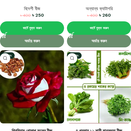
বিদেশী বীজ
অন্যান্য ক্যাটাগরি
৳
250
৳
260
৳
400
৳
400
কার্টে যুক্ত করুন
কার্টে যুক্ত করুন
অর্ডার করুন
অর্ডার করুন
-27%
-29%
প্রিমিয়াম গোলাপ ফুলের বীজ
৪ প্রকার ১২ মাসী মানসম্মত বীজ