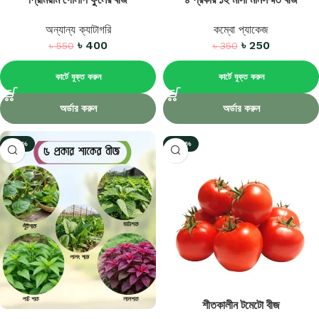
অন্যান্য ক্যাটাগরি
কম্বো প্যাকেজ
৳
400
৳
250
৳
550
৳
350
কার্টে যুক্ত করুন
কার্টে যুক্ত করুন
অর্ডার করুন
অর্ডার করুন
-38%
-49%
শীতকালীন টমেটো বীজ